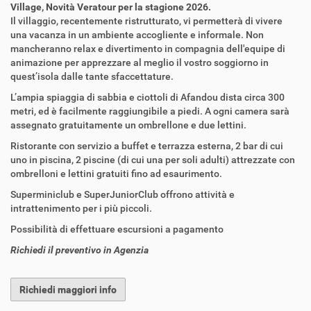
Village, Novità Veratour per la stagione 2026.
Il villaggio, recentemente ristrutturato, vi permetterà di vivere
una vacanza in un ambiente accogliente e informale. Non
mancheranno relax e divertimento in compagnia dell'equipe di
animazione per apprezzare al meglio il vostro soggiorno in
quest’isola dalle tante sfaccettature.
L’ampia spiaggia di sabbia e ciottoli di Afandou dista circa 300
metri, ed è facilmente raggiungibile a piedi. A ogni camera sarà
assegnato gratuitamente un ombrellone e due lettini.
Ristorante con servizio a buffet e terrazza esterna, 2 bar di cui
uno in piscina, 2 piscine (di cui una per soli adulti) attrezzate con
ombrelloni e lettini gratuiti fino ad esaurimento.
Superminiclub e SuperJuniorClub offrono attività e
intrattenimento per i più piccoli.
Possibilità di effettuare escursioni a pagamento
Richiedi il preventivo in Agenzia