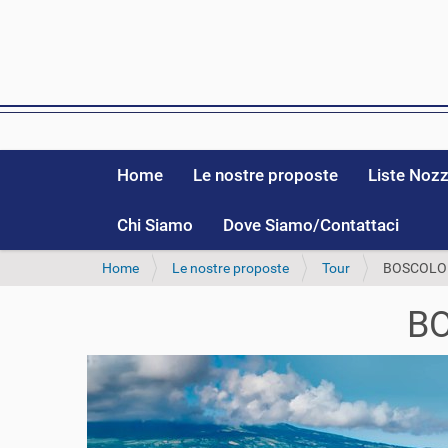
Home
Le nostre proposte
Liste Noz
Chi Siamo
Dove Siamo/Contattaci
T
Home
Le nostre proposte
Tour
BOSCOLO 
u
s
BO
e
i
q
u
i
: