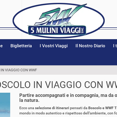
ze
Biglietteria
I Vostri Viaggi
Il Nostro Diario
I 
IN VIAGGIO CON WWF
SCOLO IN VIAGGIO CON 
Partire accompagnati e in compagnia, ma da o
la natura.
Ecco una
selezione di itinerari
pensati da
Boscolo e WWF T
mondo in modo autentico e rispettoso dell'ambiente, con fo